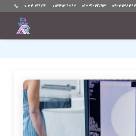
01341219791
01341219792
01341219793
0923138494