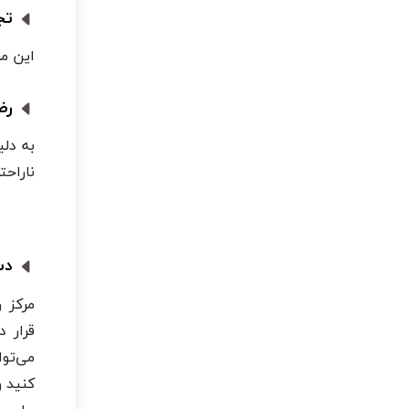
تجر
این مر
رضا
به دل
ناراحت
دست
مرکز ر
قرار 
می‌تو
کنید و