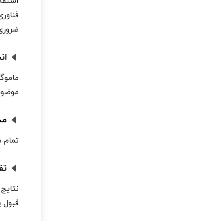
فناور
ضروری
انج
ماموگر
موضوع 
محی
تمام م
تفس
قبول پ