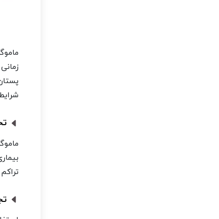
ماموگ
زمانی
پستان 
شرایطی
تخ
ماموگر
بیمار
تراکم 
تجه