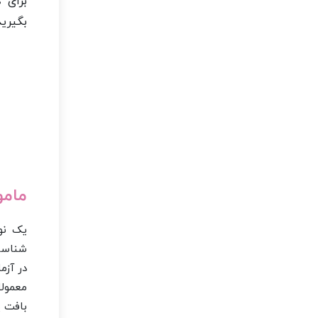
برای 
بگیرید
مامو
یک نوع
شناسای
در آزم
بافت پ