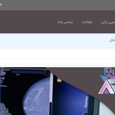
6
ی زنان
مقالات
تماس باما
تال