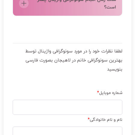
است؟
مدت زمان سونوگرافی واژینال معمولاً بین ۱۵ تا ۳۰
دقیقه طول می‌کشد. این زمان شامل آماده‌سازی
شما، ورود و جابه‌جایی پروب برای گرفتن تصاویر
دقیق از رحم، تخمدان‌ها و نواحی اطراف است.
لطفا نظرات خود را در مورد
سونوگرافی واژینال توسط
بهترین سونوگرافی خانم در لاهیجان
بصورت فارسی
بنویسید
شماره موبایل
*
نام و نام خانوادگی
*